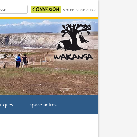
Mot de passe oublié
atiques
Espace anims