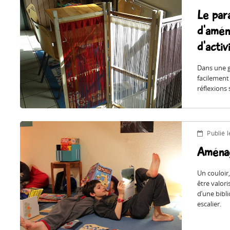
Le para
d'amén
d'activ
Dans une g
facilement
réflexions 
Publié 
Aménag
Un couloir
être valor
d’une bibl
escalier.