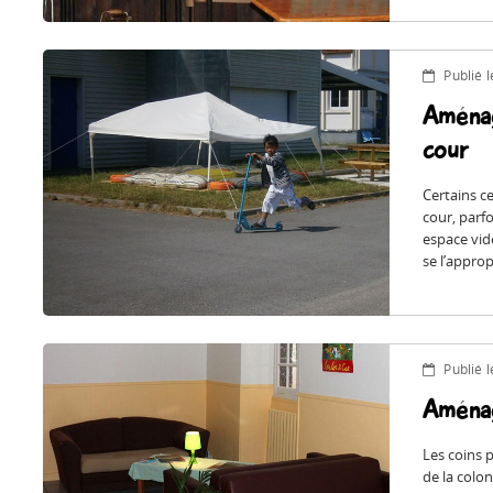
Publié 
Aménag
cour
Certains c
cour, parfo
espace vid
se l’appro
Publié 
Aménag
Les coins 
de la colo