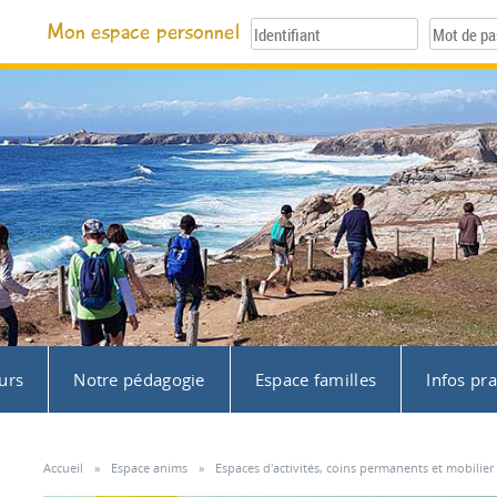
Mon espace personnel
urs
Notre pédagogie
Espace familles
Infos pr
Accueil
»
Espace anims
»
Espaces d'activités, coins permanents et mobilier