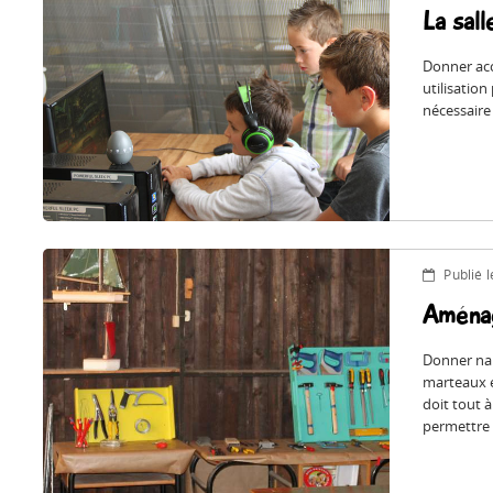
La sal
Donner acc
utilisation
nécessaire 
Publié 
Aménag
Donner nais
marteaux e
doit tout à
permettre 