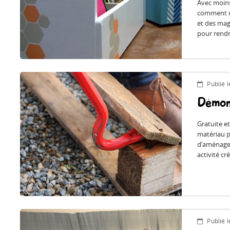
Avec moins
comment cr
et des mag
pour rendr
Publié 
Démont
Gratuite et
matériau p
d’aménage
activité cr
Publié 