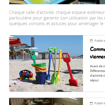
Chaque salle d'activité, chaque espace extérieu
particulière pour garantir son utilisation par les
quelques conseils et astuces pour aménager le 
Publié 
Commen
vienne
Avant de cho
Différente
d’activité 
séjour.
Publié 