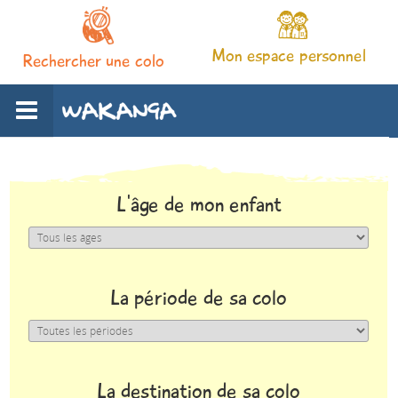
Mon espace personnel
Rechercher une colo
L'association
L'âge de mon enfant
Nos séjours
Notre pédagogie
La période de sa colo
Espace familles
Infos pratiques
La destination de sa colo