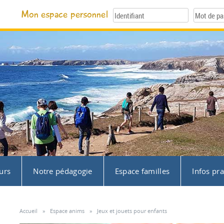
Mon espace personnel
urs
Notre pédagogie
Espace familles
Infos pr
Accueil
»
Espace anims
»
Jeux et jouets pour enfants