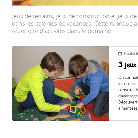
Jeux de terrains, jeux de construction et jeux d
dans les colonies de vacances. Cette rubrique a
répertoire d'activités dans le domaine.
Publié 
3 jeux
On connaît
les écoles 
constructi
davantage u
Découverte
aimantées 