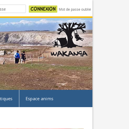
Mot de passe oublié
atiques
Espace anims