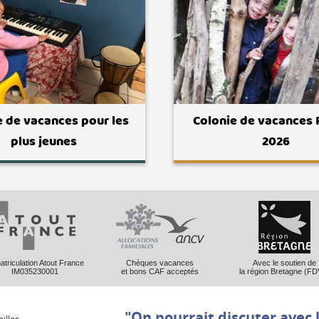
e de vacances pour les
Colonie de vacances
plus jeunes
2026
triculation Atout France
Chèques vacances
Avec le soutien de
IM035230001
et bons CAF acceptés
la région Bretagne (FD
"On pourrait discuter avec 
illes