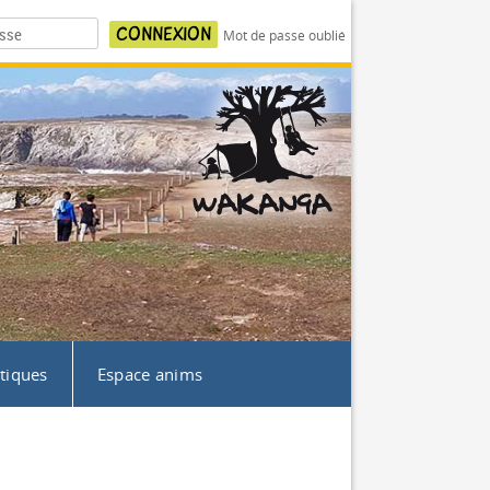
Mot de passe oublié
atiques
Espace anims