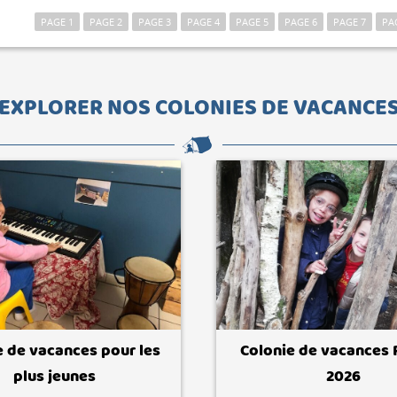
PAGE 1
PAGE 2
PAGE 3
PAGE 4
PAGE 5
PAGE 6
PAGE 7
PA
EXPLORER NOS COLONIES DE VACANCE
e de vacances pour les
Colonie de vacances
plus jeunes
2026