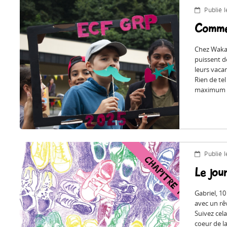
Publié 
Commen
Chez Wakan
puissent dé
leurs vacan
Rien de tel
maximum d
Publié 
Le jour
Gabriel, 1
avec un rêv
Suivez cel
coeur de l