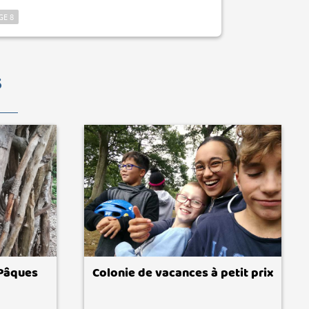
GE 8
S
 Pâques
Colonie de vacances à petit prix