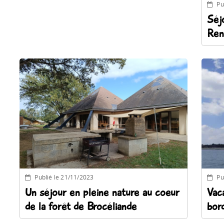
Pu
Séj
Publié le 13/03/2024
Ren
Retour en chiffres sur 2023
Publié le 21/11/2023
Pu
Un séjour en pleine nature au coeur
Vac
de la forêt de Brocéliande
bord