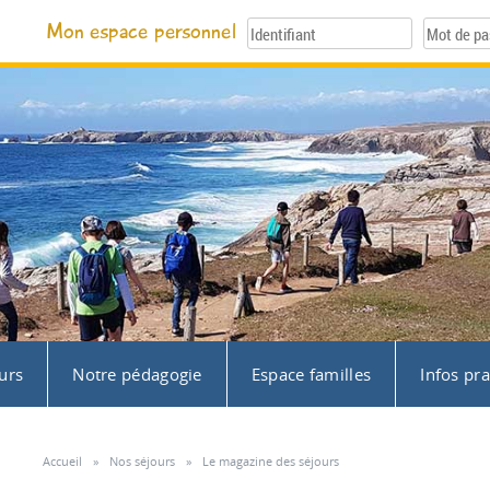
Mon espace personnel
urs
Notre pédagogie
Espace familles
Infos pr
Accueil
»
Nos séjours
»
Le magazine des séjours