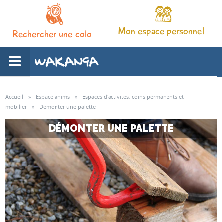
Mon espace personnel
Rechercher une colo
L'association
Accueil
»
Espace anims
»
Espaces d'activités, coins permanents et
mobilier
»
Démonter une palette
Nos séjours
DÉMONTER UNE PALETTE
Notre pédagogie
Espace familles
Infos pratiques