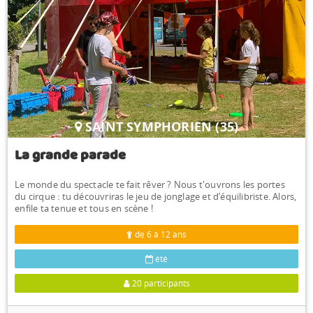
SAINT SYMPHORIEN (35)
La grande parade
Le monde du spectacle te fait rêver ? Nous t'ouvrons les portes
du cirque : tu découvriras le jeu de jonglage et d’équilibriste. Alors,
enfile ta tenue et tous en scène !
de 6 à 12 ans
été
20 participants