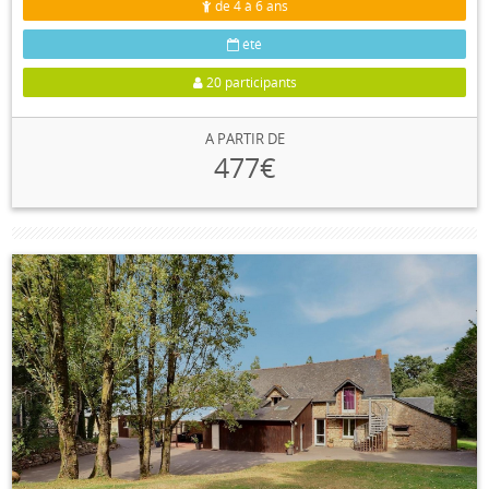
de 4 à 6 ans
été
20 participants
A PARTIR DE
477€