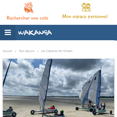
Mon espace personnel
Rechercher une colo
L'association
Accueil
»
Nos séjours
»
Les Cabanes de l'Océan
Nos séjours
Notre pédagogie
Espace familles
Infos pratiques