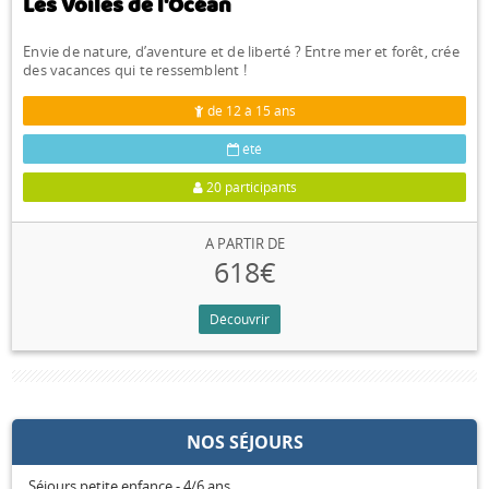
Les Voiles de l'Océan
Envie de nature, d’aventure et de liberté ? Entre mer et forêt, crée
des vacances qui te ressemblent !
de 12 à 15 ans
été
20 participants
A PARTIR DE
618€
Découvrir
NOS SÉJOURS
Séjours petite enfance - 4/6 ans