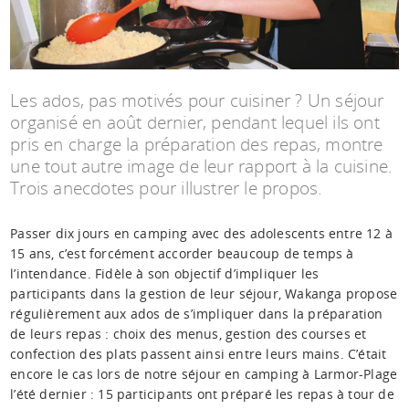
Espace anims
Les ados, pas motivés pour cuisiner ? Un séjour
organisé en août dernier, pendant lequel ils ont
pris en charge la préparation des repas, montre
une tout autre image de leur rapport à la cuisine.
Trois anecdotes pour illustrer le propos.
Passer dix jours en camping avec des adolescents entre 12 à
15 ans, c’est forcément accorder beaucoup de temps à
l’intendance. Fidèle à son objectif d’impliquer les
participants dans la gestion de leur séjour, Wakanga propose
régulièrement aux ados de s’impliquer dans la préparation
de leurs repas : choix des menus, gestion des courses et
confection des plats passent ainsi entre leurs mains. C’était
encore le cas lors de notre séjour en camping à Larmor-Plage
l’été dernier : 15 participants ont préparé les repas à tour de