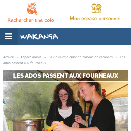
Mon espace personnel
Rechercher une colo
L'association
Accueil
»
Espace anims
»
La vie quotidienne en colonie de vacances
»
Les
ados passent aux fourneaux
Nos séjours
LES ADOS PASSENT AUX FOURNEAUX
Notre pédagogie
Espace familles
Infos pratiques