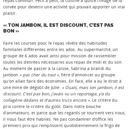
repas commun. Petit à petit, la cuisine a quitté l’image de la
corvée pour devenir une activité qui pouvait apporter un vrai
plaisir.
« TON JAMBON, IL EST DISCOUNT, C’EST PAS
BON »
Faire les courses pour le repas révèle des habitudes
familiales différentes entre les ados. Au supermarché, un
groupe de 6 ados avait ainsi pour mission de rassembler
toutes les denrées nécessaires aux repas de midi et du soir.
Au moment de passer à la caisse, Sabrina a brandi du
jambon
« pas cher du tout »
, fière d’annoncer au groupe
qu’on allait faire des économies. En face, elle a eu le droit à
une mine de dégoût de Julie.
« Ouais, mais ton jambon, il est
discount. C’est pas bon, j’avais vu un reportage, y’a du
collagène dedans et d’autres trucs encore »
. Le critère du
prix contre le critère du goût. Dans notre bouche
d’animateurs, et parce que les regards se tournent vers nous,
il nous faut être habiles. Ne pas condamner d’office les
premiers prix qui remplissent quotidiennement le frigo de