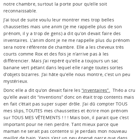
notre chambre, surtout la porte pour qu’elle soit
reconnaissable.
J’ai tout de suite voulu leur montrer mes trop belles
chaussettes mais une anim (je me rappelle plus de son
prénom, il y a trop de gens) a dit qu’on devait faire des
inventaires. L'anim dont je ne me rappelle plus du prénom
sera notre référente de chambre. Elle a les cheveux très
courts comme Rox et des fois je n’arrive pas à les
différencier. Mais j’ai repéré qu'elle a toujours un sac
banane vert pétant dans lequel elle range toutes sortes
d’objets bizarres. J’ai hâte qu’elle nous montre, c’est un peu
mystérieux.
Donc elle a dit qu’on devait faire les
“inventaires”.
Théo a cru
qu’elle avait dit “inventions” donc on était trop contents mais
en fait c’était pas super super drôle. J’ai dû compter TOUS
mes slips, TOUTES mes chaussettes et écrire mon prénom
sur TOUS MES VÊTEMENTS ! ! ! Mais bon, il parait que c’est
important pour ne rien perdre. Tant mieux parce que
maman ne serait pas contente si je perdais mon nouveau
maillot de bain. Yanis s’est un peu énervé parce que dans