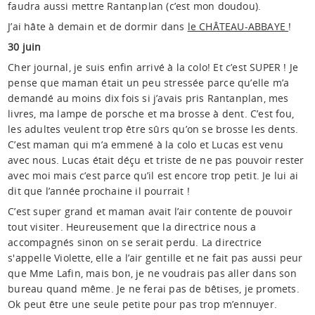
faudra aussi mettre Rantanplan (c’est mon doudou).
J’ai hâte à demain et de dormir dans
le CHÂTEAU-ABBAYE
!
30 juin
Cher journal, je suis enfin arrivé à la colo! Et c’est SUPER ! Je
pense que maman était un peu stressée parce qu’elle m’a
demandé au moins dix fois si j’avais pris Rantanplan, mes
livres, ma lampe de porsche et ma brosse à dent. C’est fou,
les adultes veulent trop être sûrs qu’on se brosse les dents.
C’est maman qui m’a emmené à la colo et Lucas est venu
avec nous. Lucas était déçu et triste de ne pas pouvoir rester
avec moi mais c’est parce qu’il est encore trop petit. Je lui ai
dit que l’année prochaine il pourrait !
C’est super grand et maman avait l’air contente de pouvoir
tout visiter. Heureusement que la directrice nous a
accompagnés sinon on se serait perdu. La directrice
s'appelle Violette, elle a l’air gentille et ne fait pas aussi peur
que Mme Lafin, mais bon, je ne voudrais pas aller dans son
bureau quand même. Je ne ferai pas de bêtises, je promets.
Ok peut être une seule petite pour pas trop m’ennuyer.