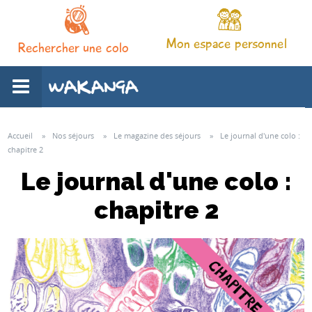
Mon espace personnel
Rechercher une colo
L'association
Accueil
»
Nos séjours
»
Le magazine des séjours
»
Le journal d'une colo :
chapitre 2
Nos séjours
Le journal d'une colo :
chapitre 2
Notre pédagogie
Espace familles
Infos pratiques