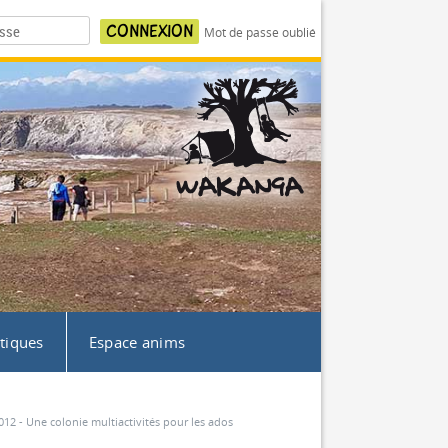
Mot de passe oublié
atiques
Espace anims
12 - Une colonie multiactivités pour les ados