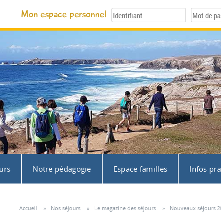
Mon espace personnel
urs
Notre pédagogie
Espace familles
Infos pr
Accueil
»
Nos séjours
»
Le magazine des séjours
»
Nouveaux séjours 20