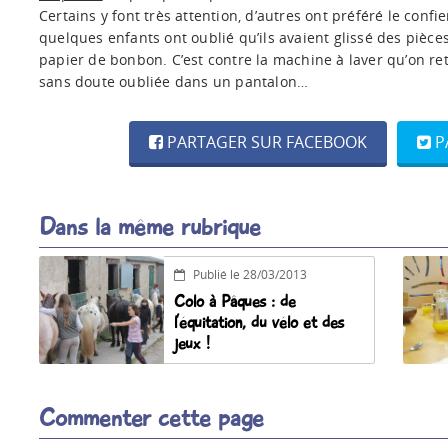
Certains y font très attention, d’autres ont préféré le confi
quelques enfants ont oublié qu’ils avaient glissé des pièce
papier de bonbon. C’est contre la machine à laver qu’on re
sans doute oubliée dans un pantalon…
PARTAGER SUR FACEBOOK
P
Dans la même rubrique
Publié le 28/03/2013
Colo à Pâques : de
l’équitation, du vélo et des
jeux !
Commenter cette page