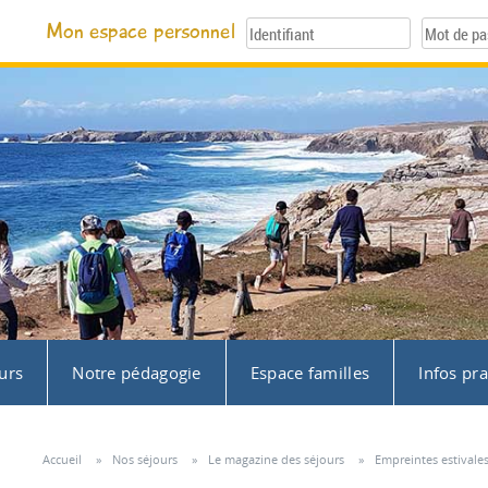
Mon espace personnel
urs
Notre pédagogie
Espace familles
Infos pr
Accueil
»
Nos séjours
»
Le magazine des séjours
»
Empreintes estivale