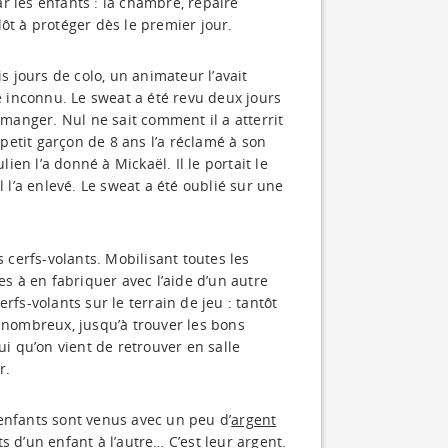
r les enfants : la chambre, repaire
ôt à protéger dès le premier jour.
s jours de colo, un animateur l’avait
re inconnu. Le sweat a été revu deux jours
 manger. Nul ne sait comment il a atterrit
 petit garçon de 8 ans l’a réclamé à son
lien l’a donné à Mickaël. Il le portait le
l l’a enlevé. Le sweat a été oublié sur une
s cerfs-volants. Mobilisant toutes les
es à en fabriquer avec l’aide d’un autre
rfs-volants sur le terrain de jeu : tantôt
é nombreux, jusqu’à trouver les bons
ui qu’on vient de retrouver en salle
r.
enfants sont venus avec un peu d’
argent
s d’un enfant à l’autre… C’est leur argent.