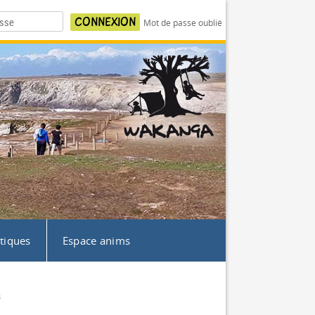
Mot de passe oublié
atiques
Espace anims
s