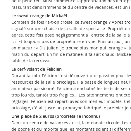
pour pénétrer. Ainsi commence l’appropriation des lieux pa
rassurant dans l’immensité du centre de vacances, est un il
Le sweat orange de Mickaël
Combien de fois l’a-t-on croisé, ce sweat orange ? Après troi
signalé sur une chaise de la salle de spectacle. Propriétai
après, cette fois posé négligemment à l’entrée de la salle à
ici. Et toujours pas de propriétaire en vue. Puis un jour, un
animateur : « Dis Julien, je trouve plus mon pull orange ». Ju
matin du départ. En fin de matinée, il faisait chaud, Mickaë
table de la terrasse.
Le cerf-volant de Félicien
Durant la colo, Félicien s’est découvert une passion pour le
ressources de la salle bricolage, il a passé de longues heur
animateur passionné. Félicien a enchaîné les tests de ses ce
trop lourds, tantôt trop fragiles… Les tâtonnements ont ét
réglages. Félicien est reparti avec son meilleur modèle. Cel
bricolage, c’était juste un prototype fabriqué le premier jou
Une pièce de 2 euros (propriétaire inconnu)
Dans un centre de vacances aussi, la monnaie circule. Les 
de poche
et qu’importe que les montants soient si différent