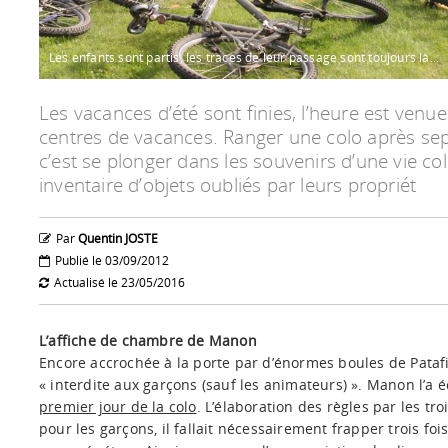
Les enfants sont partis, les traces de leur passage sont toujours là...
Les vacances d’été sont finies, l’heure est venu
centres de vacances. Ranger une colo après se
c’est se plonger dans les souvenirs d’une vie col
inventaire d’objets oubliés par leurs propriét
Par
Quentin JOSTE
Publié le 03/09/2012
Actualisé le 23/05/2016
L’affiche de chambre de Manon
Encore accrochée à la porte par d’énormes boules de Patafix
« interdite aux garçons (sauf les animateurs) ». Manon l’a 
premier jour de la colo
. L’élaboration des règles par les troi
pour les garçons, il fallait nécessairement frapper trois fo