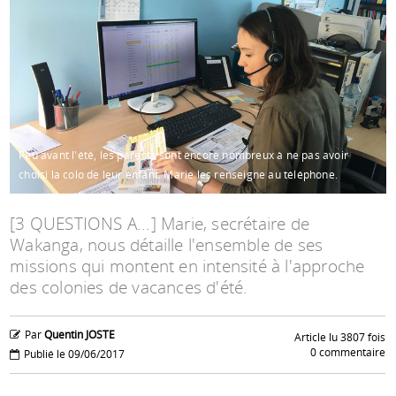
Espace anims
Peu avant l'été, les parents sont encore nombreux à ne pas avoir
choisi la colo de leur enfant. Marie les renseigne au téléphone.
[3 QUESTIONS A...] Marie, secrétaire de
Wakanga, nous détaille l'ensemble de ses
missions qui montent en intensité à l'approche
des colonies de vacances d'été.
Par
Quentin JOSTE
Article lu 3807 fois
0 commentaire
Publié le 09/06/2017