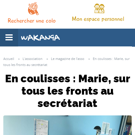
Mon espace personnel
Rechercher une colo
L'association
Accueil
»
L'association
»
Le magazine de l'asso
»
En coulisses : Marie, sur
tous les fronts au secrétariat
Nos séjours
En coulisses : Marie, sur
tous les fronts au
Notre pédagogie
secrétariat
Espace familles
Infos pratiques