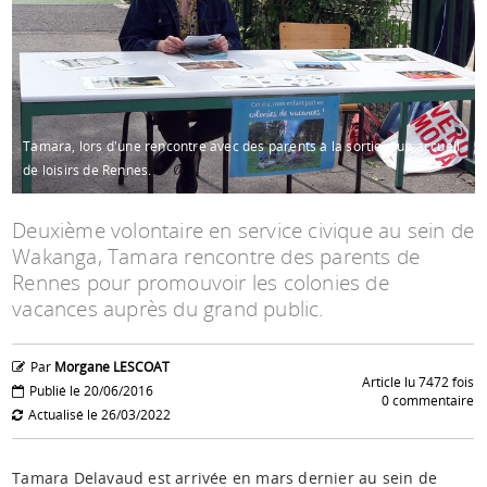
Espace anims
Tamara, lors d'une rencontre avec des parents à la sortie d'un accueil
de loisirs de Rennes.
Deuxième volontaire en service civique au sein de
Wakanga, Tamara rencontre des parents de
Rennes pour promouvoir les colonies de
vacances auprès du grand public.
Par
Morgane LESCOAT
Article lu 7472 fois
Publié le 20/06/2016
0 commentaire
Actualisé le 26/03/2022
Tamara Delavaud est arrivée en mars dernier au sein de