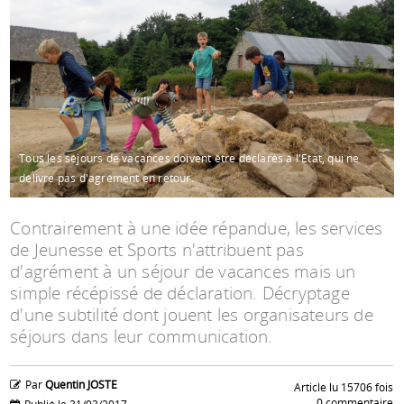
Espace anims
Tous les séjours de vacances doivent être déclarés à l'Etat, qui ne
délivre pas d'agrément en retour.
Contrairement à une idée répandue, les services
de Jeunesse et Sports n'attribuent pas
d'agrément à un séjour de vacances mais un
simple récépissé de déclaration. Décryptage
d'une subtilité dont jouent les organisateurs de
séjours dans leur communication.
Par
Quentin JOSTE
Article lu 15706 fois
0 commentaire