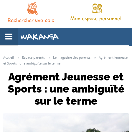
Mon espace personnel
Rechercher une colo
L'association
Accueil
»
Espace parents
»
Le magazine des parents
»
Agrément Jeunesse
et Sports : une ambiguïté sur le terme
Nos séjours
Agrément Jeunesse et
Sports : une ambiguïté
Notre pédagogie
sur le terme
Espace familles
Infos pratiques