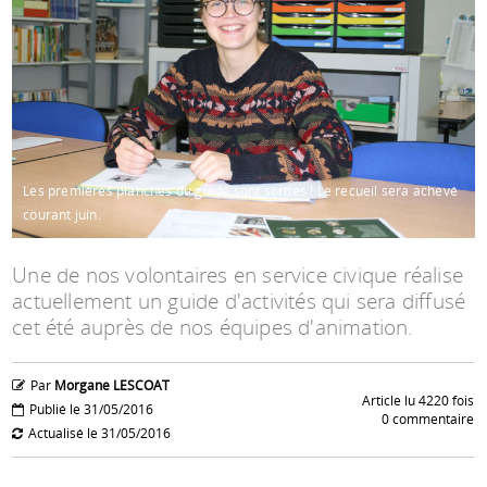
Espace anims
Les premières planches du guide sont sorties ! Le recueil sera achevé
courant juin.
Une de nos volontaires en service civique réalise
actuellement un guide d'activités qui sera diffusé
cet été auprès de nos équipes d'animation.
Par
Morgane LESCOAT
Article lu 4220 fois
Publié le 31/05/2016
0 commentaire
Actualisé le 31/05/2016