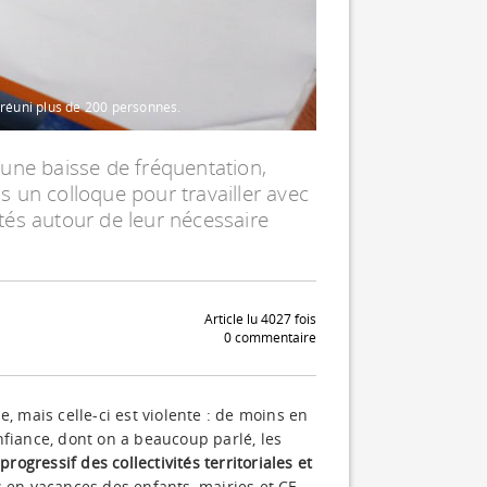
 réuni plus de 200 personnes.
 une baisse de fréquentation,
 un colloque pour travailler avec
vités autour de leur nécessaire
Article lu 4027 fois
0 commentaire
, mais celle-ci est violente : de moins en
nfiance, dont on a beaucoup parlé, les
ogressif des collectivités territoriales et
s en vacances des enfants, mairies et CE