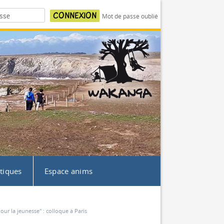
Mot de passe oublié
atiques
Espace anims
our la jeunesse" : colloque à Paris