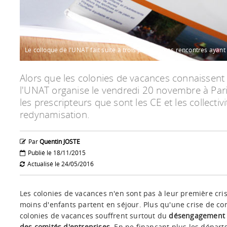
Le colloque de l'UNAT fait suite à trois précédentes rencontres ayant
Alors que les colonies de vacances connaissent
l'UNAT organise le vendredi 20 novembre à Paris
les prescripteurs que sont les CE et les collecti
redynamisation.
Par
Quentin JOSTE
Publié le 18/11/2015
Actualisé le 24/05/2016
Les colonies de vacances n'en sont pas à leur première crise
moins d'enfants partent en séjour. Plus qu'une crise de co
colonies de vacances souffrent surtout du
désengagement pr
des comités d'entreprises
. En ne finançant plus les départ