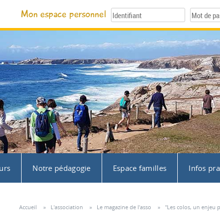
Mon espace personnel
urs
Notre pédagogie
Espace familles
Infos pr
Accueil
»
L'association
»
Le magazine de l'asso
»
"Les colos, un enjeu p