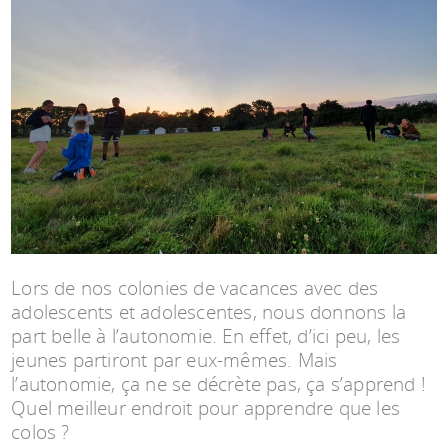
Espace anims
Lors de nos colonies de vacances avec des
adolescents et adolescentes, nous donnons la
part belle à l’autonomie. En effet, d’ici peu, les
jeunes partiront par eux-mêmes. Mais
l’autonomie, ça ne se décrète pas, ça s’apprend !
Quel meilleur endroit pour apprendre que les
colos ?