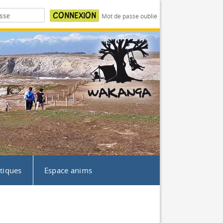
Mot de passe oublié
atiques
Espace anims