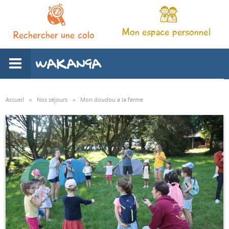
Mon espace personnel
Rechercher une colo
L'association
Accueil
»
Nos séjours
»
Mon doudou à la ferme
Nos séjours
Notre pédagogie
Espace familles
Infos pratiques