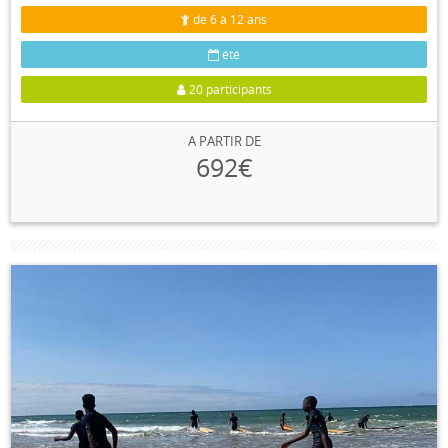
de 6 à 12 ans
été
20 participants
A PARTIR DE
692€