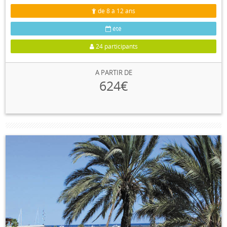
de 8 à 12 ans
été
24 participants
A PARTIR DE
624€