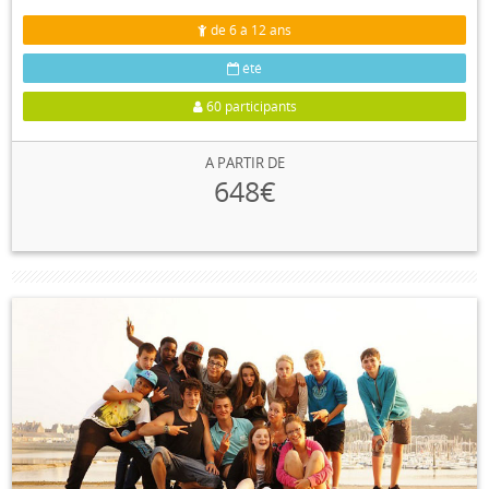
de 6 à 12 ans
été
60 participants
A PARTIR DE
648€