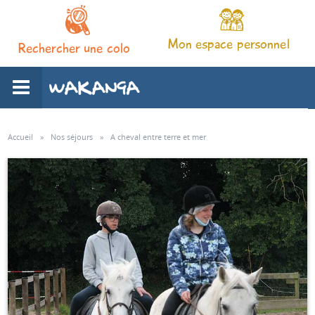
Mon espace personnel
Rechercher une colo
L'association
Accueil
»
Nos séjours
»
A cheval entre terre et mer
Nos séjours
Notre pédagogie
Espace familles
Infos pratiques