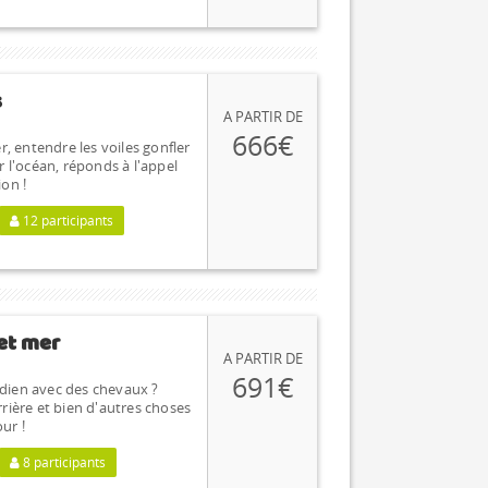
s
A PARTIR DE
666€
er, entendre les voiles gonfler
r l'océan, réponds à l'appel
ion !
12 participants
 et mer
A PARTIR DE
691€
dien avec des chevaux ?
rrière et bien d'autres choses
ur !
8 participants