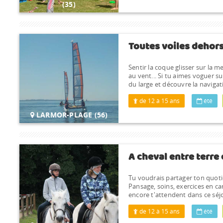
(35)
Toutes voiles dehor
Sentir la coque glisser sur la m
au vent... Si tu aimes voguer su
du large et découvre la navigat
de 12 à 15 ans
été
LARMOR-PLAGE (56)
A cheval entre terre
Tu voudrais partager ton quoti
Pansage, soins, exercices en ca
encore t'attendent dans ce séjo
de 12 à 15 ans
été