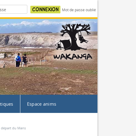
Mot de passe oublié
atiques
Espace anims
c départ du Mans