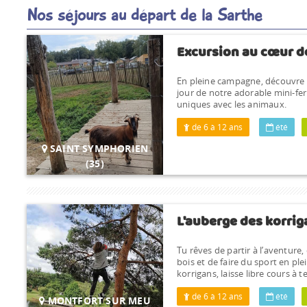
Nos séjours au départ de la Sarthe
Excursion au cœur d
En pleine campagne, découvre l
jour de notre adorable mini-f
uniques avec les animaux.
de 6 à 12 ans
été
SAINT SYMPHORIEN
(35)
L'auberge des korrig
Tu rêves de partir à l’aventure,
bois et de faire du sport en ple
korrigans, laisse libre cours à te
de 6 à 12 ans
été
MONTFORT SUR MEU