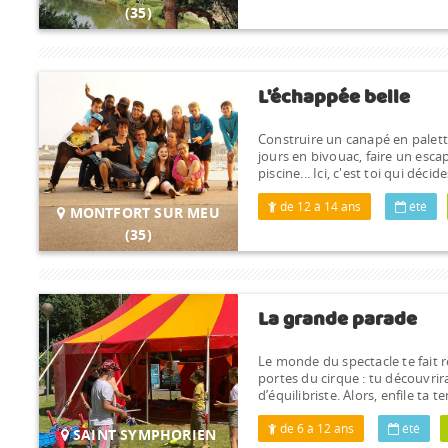
(35)
L'échappée belle
Construire un canapé en palett
jours en bivouac, faire un es
piscine... Ici, c'est toi qui déc
de 12 à 14 ans
été
MONTFORT SUR MEU
(35)
La grande parade
Le monde du spectacle te fait r
portes du cirque : tu découvrira
d’équilibriste. Alors, enfile ta 
de 6 à 12 ans
été
SAINT SYMPHORIEN