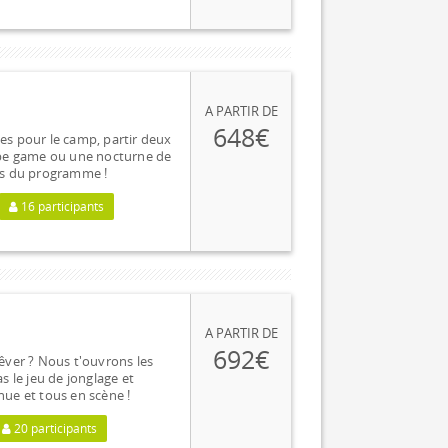
A PARTIR DE
648€
es pour le camp, partir deux
cape game ou une nocturne de
ides du programme !
16 participants
A PARTIR DE
692€
êver ? Nous t'ouvrons les
s le jeu de jonglage et
tenue et tous en scène !
20 participants