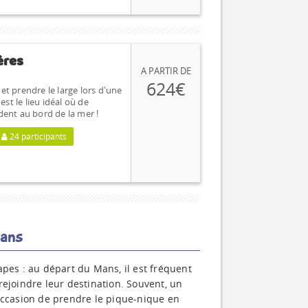
ères
A PARTIR DE
624€
 et prendre le large lors d'une
st le lieu idéal où de
ent au bord de la mer !
24 participants
Mans
apes : au départ du Mans, il est fréquent
rejoindre leur destination. Souvent, un
'occasion de prendre le pique-nique en