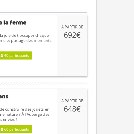
e la ferme
A PARTIR DE
692€
a joie de t'occuper chaque
erme et partage des moments
40 participants
ans
A PARTIR DE
648€
 de construire des jouets en
ine nature ? À l’Auberge des
s envies !
60 participants