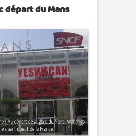
c départ du Mans
rthe ! Au départ de la gare du Mans, Wakanga
le quart ouest de la France.