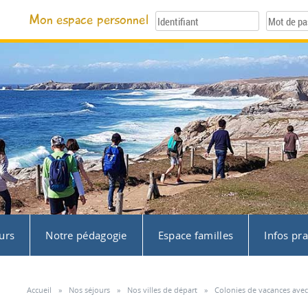
Mon espace personnel
urs
Notre pédagogie
Espace familles
Infos pr
Accueil
»
Nos séjours
»
Nos villes de départ
»
Colonies de vacances ave