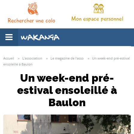
Mon espace personnel
Rechercher une colo
L'association
Accueil
»
L'association
»
Le magazine de l'asso
»
Un week-end pré-estival
ensoleillé à Baulon
Nos séjours
Un week-end pré-
estival ensoleillé à
Notre pédagogie
Baulon
Espace familles
Infos pratiques