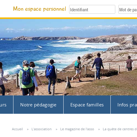
Mon espace personnel
urs
Notre pédagogie
Espace familles
Infos pr
Accueil
»
L'association
»
Le magazine de l'asso
»
La quête de centres d