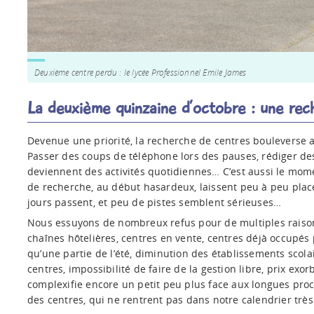
Deuxième centre perdu : le lycée Professionnel Emile James
La deuxième quinzaine d’octobre : une re
Devenue une priorité, la recherche de centres bouleverse
Passer des coups de téléphone lors des pauses, rédiger de
deviennent des activités quotidiennes… C’est aussi le mom
de recherche, au début hasardeux, laissent peu à peu plac
jours passent, et peu de pistes semblent sérieuses…
Nous essuyons de nombreux refus pour de multiples raison
chaînes hôtelières, centres en vente, centres déjà occupés 
qu’une partie de l’été, diminution des établissements scola
centres, impossibilité de faire de la gestion libre, prix exo
complexifie encore un petit peu plus face aux longues pro
des centres, qui ne rentrent pas dans notre calendrier très