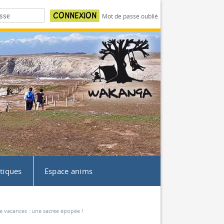
Mot de passe oublié
atiques
Espace anims
e vacances : une sacrée épopée !