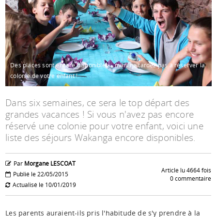
Espace anims
Des places sont encore disponibles... mais ne tardez pas à réserver la
colonie de votre enfant !
Dans six semaines, ce sera le top départ des
grandes vacances ! Si vous n'avez pas encore
réservé une colonie pour votre enfant, voici une
liste des séjours Wakanga encore disponibles.
Par
Morgane LESCOAT
Article lu 4664 fois
Publié le 22/05/2015
0 commentaire
Actualisé le 10/01/2019
Les parents auraient-ils pris l'habitude de s'y prendre à la