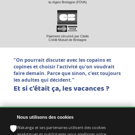
la région Bretagne (FDVA)
Paiement sécurisé par Citelis
Crédit Mutuel de Bretagne
"On pourrait discuter avec les copains et
copines et choisir l'activité qu'on voudrait
faire demain. Parce que sinon, c'est toujours
les adultes qui décident."
Et si c'était ça, les vacances ?
Nous utilisons des cookies
1 rue des Charmilles
35750 IFFENDIC
🛡
Wakanga et ses partenaires utilisent des cookies
02 99 09 12 39
analytiques et publicitaires pour améliorer votre