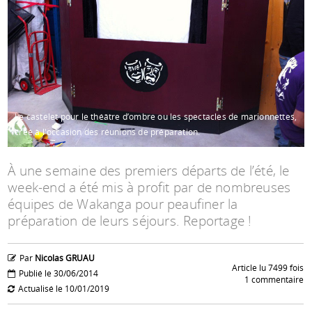
Espace anims
Le castelet pour le théâtre d’ombre ou les spectacles de marionnettes,
créé à l'occasion des réunions de préparation.
À une semaine des premiers départs de l’été, le
week-end a été mis à profit par de nombreuses
équipes de Wakanga pour peaufiner la
préparation de leurs séjours. Reportage !
Par
Nicolas GRUAU
Article lu 7499 fois
Publié le 30/06/2014
1 commentaire
Actualisé le 10/01/2019