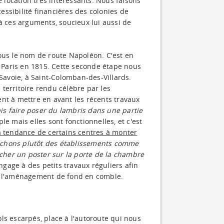
e location très intéressants. Nous faisons
ssibilité financières des colonies de
à ces arguments, soucieux lui aussi de
ous le nom de route Napoléon. C'est en
t Paris en 1815. Cette seconde étape nous
 Savoie, à Saint-Colomban-des-Villards.
territoire rendu célèbre par les
nt à mettre en avant les récents travaux
ais faire poser du lambris dans une partie
le mais elles sont fonctionnelles, et c'est
a tendance de certains centres à monter
chons plutôt des établissements comme
ocher un poster sur la porte de la chambre
engage à des petits travaux réguliers afin
ir l'aménagement de fond en comble.
ls escarpés, place à l'autoroute qui nous