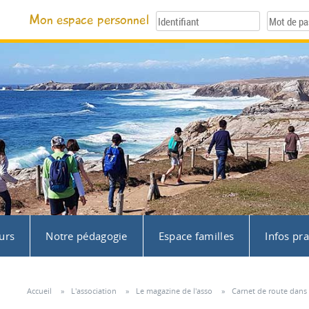
Mon espace personnel
urs
Notre pédagogie
Espace familles
Infos pr
Accueil
»
L'association
»
Le magazine de l'asso
»
Carnet de route dans 