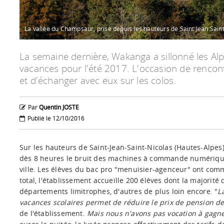
La vallée du Champsaur, prise depuis les hauteurs de Saint Jean Saint
La semaine dernière, Wakanga a sillonné les Alp
vacances pour l'été 2017. L'occasion de rencon
et d'échanger avec eux sur les colos.
Par
Quentin JOSTE
Publié le 12/10/2016
Sur les hauteurs de Saint-Jean-Saint-Nicolas (Hautes-Alpes
dès 8 heures le bruit des machines à commande numérique 
ville. Les élèves du bac pro "menuisier-agenceur" ont com
total, l'établissement accueille 200 élèves dont la majorité 
départements limitrophes, d'autres de plus loin encore. "
L
vacances scolaires permet de réduire le prix de pension d
de l'établissement.
Mais nous n'avons pas vocation à gagner