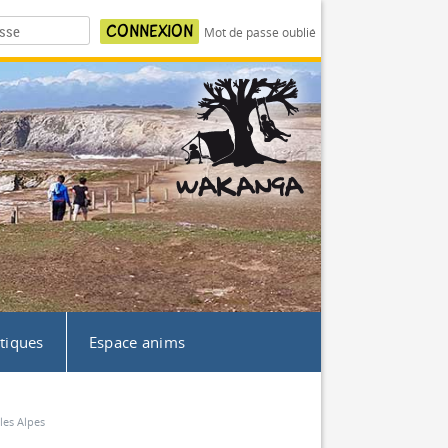
Mot de passe oublié
atiques
Espace anims
les Alpes