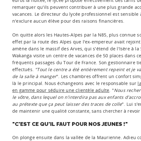
euros la nuitée, le lycée propose effectivement des tarifs d
remarquer qu'ils peuvent contribuer à une plus grande acce
vacances. Le directeur du lycée professionnel est sensible 
n'exclure aucun élève pour des raisons financières.
On quitte alors les Hautes-Alpes par la N85, plus connue s
effet par la route des Alpes que l'ex-empereur avait rejoin
amène dans le massif des Arves, qui s'étend de l'Isère à la
Wakanga visite un centre de vacances de 50 places dans ce 
fréquents passages du Tour de France. Son gestionnaire tie
effectués.
"Tout le centre a été entièrement repeint et je v
de la salle à manger
". Les chambres offrent un confort simp
là le principal. Nous échangeons avec le responsable sur
l
en gamme pour séduire une clientèle adulte
. "
Nous recher
le vôtre, dans lequel on n'interdira pas aux enfants d'accr
au prétexte que ça peut laisser des traces de colle
". Lui s'
de maintenir une qualité constante, sans chercher à revo
"C'EST CE QU'IL FAUT POUR NOS JEUNES !"
On plonge ensuite dans la vallée de la Maurienne. Adieu co