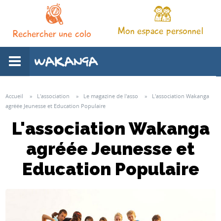
Mon espace personnel
Rechercher une colo
L'association
Accueil
»
L'association
»
Le magazine de l'asso
»
L'association Wakanga
agréée Jeunesse et Education Populaire
Nos séjours
L'association Wakanga
agréée Jeunesse et
Notre pédagogie
Education Populaire
Espace familles
Infos pratiques