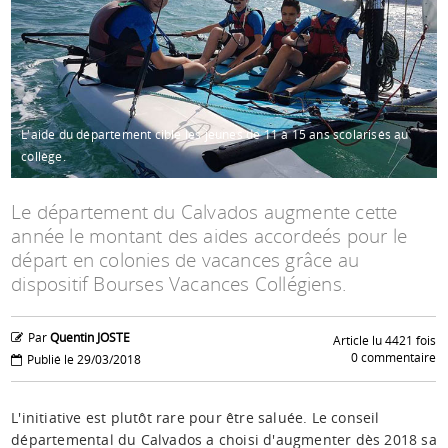
Espace anims
L'aide du département cible les jeunes de 11 à 15 ans scolarisés au
collège.
Le département du Calvados augmente cette
année le montant des aides accordeés pour le
départ en colonies de vacances grâce au
dispositif Bourses Vacances Collégiens.
Par
Quentin JOSTE
Article lu 4421 fois
0 commentaire
Publié le 29/03/2018
L'initiative est plutôt rare pour être saluée. Le conseil
départemental du Calvados a choisi d'augmenter dès 2018 sa