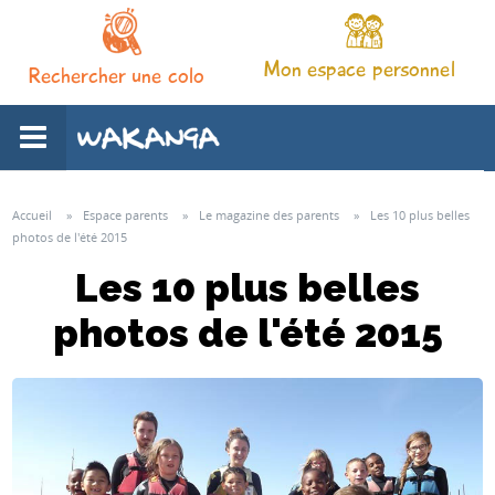
Mon espace personnel
Rechercher une colo
L'association
Accueil
»
Espace parents
»
Le magazine des parents
»
Les 10 plus belles
photos de l'été 2015
Nos séjours
Les 10 plus belles
photos de l'été 2015
Notre pédagogie
Espace familles
Infos pratiques