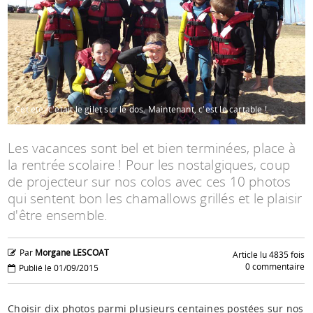
Espace anims
Cet été, c'était le gilet sur le dos. Maintenant, c'est le cartable !
Les vacances sont bel et bien terminées, place à
la rentrée scolaire ! Pour les nostalgiques, coup
de projecteur sur nos colos avec ces 10 photos
qui sentent bon les chamallows grillés et le plaisir
d'être ensemble.
Par
Morgane LESCOAT
Article lu 4835 fois
0 commentaire
Publié le 01/09/2015
Choisir dix photos parmi plusieurs centaines postées sur nos