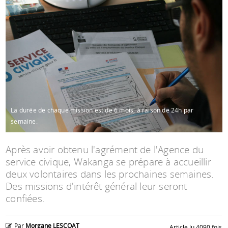
Espace anims
La durée de chaque mission est de 6 mois, à raison de 24h par
semaine.
Après avoir obtenu l'agrément de l'Agence du
service civique, Wakanga se prépare à accueillir
deux volontaires dans les prochaines semaines.
Des missions d'intérêt général leur seront
confiées.
Par
Morgane LESCOAT
Article lu 4090 fois