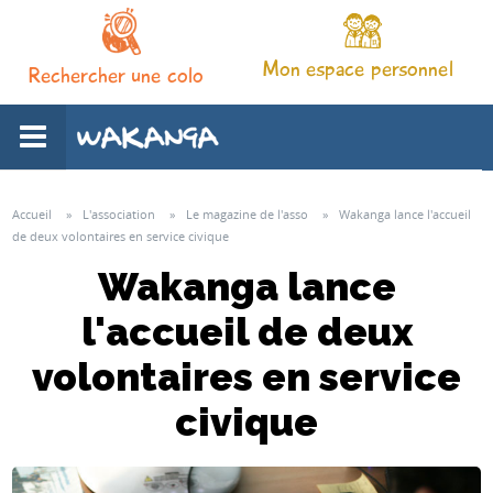
Mon espace personnel
Rechercher une colo
L'association
Accueil
»
L'association
»
Le magazine de l'asso
»
Wakanga lance l'accueil
de deux volontaires en service civique
Nos séjours
Wakanga lance
l'accueil de deux
Notre pédagogie
volontaires en service
Espace familles
civique
Infos pratiques