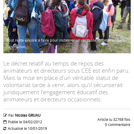
Espace anims
Tout reste encore à faire pour instaurer un véritable volontariat dans
l'animation.
Le décret relatif au temps de repos des
animateurs et directeurs sous CEE est enfin paru.
Mais la mise en place d'un véritable statut de
volontariat tarde à venir, alors qu'il sécuriserait
juridiquement l'engagement éducatif des
animateurs et directeurs occasionnels.
Par
Nicolas GRUAU
Article lu 32768 fois
Publié le 04/02/2012
0 commentaire
Actualisé le 10/01/2019