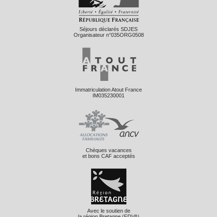
Séjours déclarés SDJES
Organisateur n°035ORG0508
Immatriculation Atout France
IM035230001
Chèques vacances
et bons CAF acceptés
Avec le soutien de
la région Bretagne (FDVA)