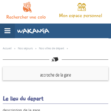
Mon espace personnel
Rechercher une colo
L'association
Accueil
»
Nos séjours
»
Nos villes de départ
»
Nos séjours
accroche de la gare
Notre pédagogie
Espace familles
Le lieu du départ
Infos pratiques
description de la gare