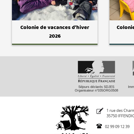
Colonie de vacances d'hiver
Coloni
2026
Séjours déclarés SDJES
Imma
Organisateur n°035ORG0508
1 rue des Charm
35750 IFFENDI
02 99 09 12 39