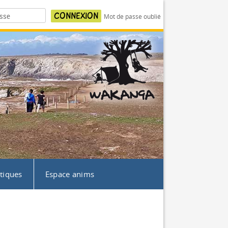
Mot de passe oublié
atiques
Espace anims