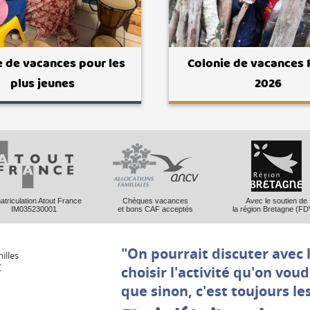
e de vacances pour les
Colonie de vacances
plus jeunes
2026
triculation Atout France
Chèques vacances
Avec le soutien de
IM035230001
et bons CAF acceptés
la région Bretagne (FD
"On pourrait discuter avec 
illes
C
choisir l'activité qu'on vou
que sinon, c'est toujours le