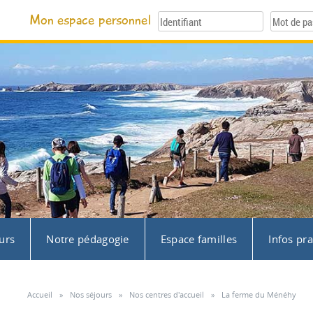
Mon espace personnel
urs
Notre pédagogie
Espace familles
Infos pr
Accueil
»
Nos séjours
»
Nos centres d'accueil
»
La ferme du Ménéhy