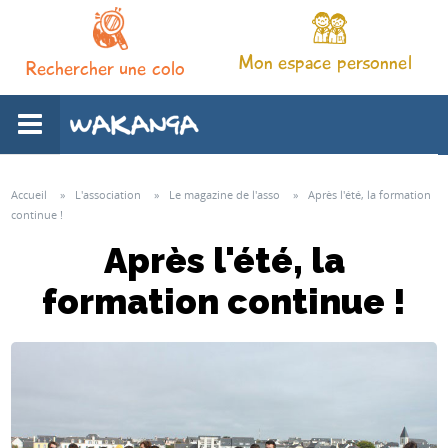
Mon espace personnel
Rechercher une colo
L'association
Accueil
»
L'association
»
Le magazine de l'asso
»
Après l'été, la formation
continue !
Nos séjours
Après l'été, la
formation continue !
Notre pédagogie
Espace familles
Infos pratiques