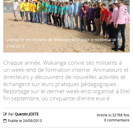
Espace anims
Une partie des militants de Wakanga réunis pour le week-end de fin
d'été 2013
Chaque année, Wakanga convie ses militants à
un week-end de formation interne. Animateurs et
directeurs y découvrent de nouvelles activités et
échangent sur leurs pratiques pédagogiques.
Reportage sur le dernier week-end organisé à Etel
fin septembre, où cinquante d'entre eux é
Par
Quentin JOSTE
Article lu 32768 fois
0 commentaire
Publié le 24/09/2013