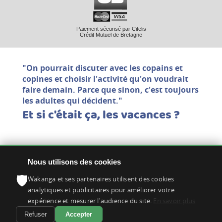
Paiement sécurisé par Citelis
Crédit Mutuel de Bretagne
"On pourrait discuter avec les copains et
copines et choisir l'activité qu'on voudrait
faire demain. Parce que sinon, c'est toujours
les adultes qui décident."
Et si c'était ça, les vacances ?
Nous utilisons des cookies
1 rue des Charmilles
35750 IFFENDIC
🛡
Wakanga et ses partenaires utilisent des cookies
02 99 09 12 39
analytiques et publicitaires pour améliorer votre
expérience et mesurer l'audience du site.
En savoir plus
info@wakanga.org
Refuser
Accepter