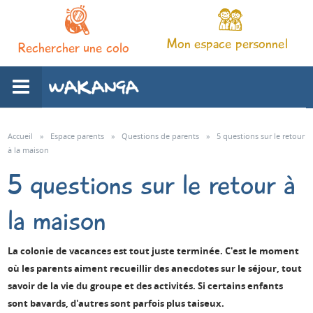
Mon espace personnel
Rechercher une colo
L'association
Accueil
»
Espace parents
»
Questions de parents
»
5 questions sur le retour
à la maison
Nos séjours
5 questions sur le retour à
la maison
Notre pédagogie
La colonie de vacances est tout juste terminée. C'est le moment
Espace familles
où les parents aiment recueillir des anecdotes sur le séjour, tout
savoir de la vie du groupe et des activités. Si certains enfants
Infos pratiques
sont bavards, d'autres sont parfois plus taiseux.