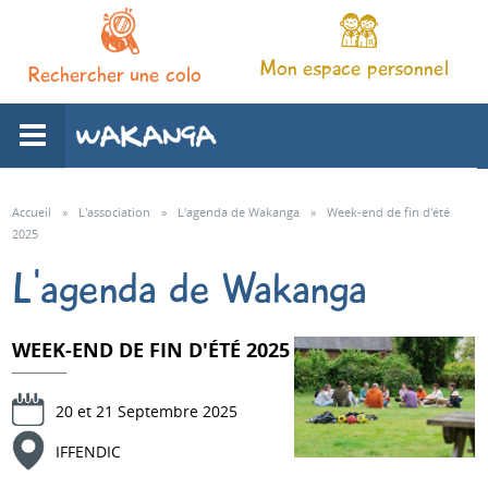
Mon espace personnel
Rechercher une colo
L'association
Accueil
»
L'association
»
L'agenda de Wakanga
»
Week-end de fin d'été
2025
Nos séjours
L'agenda de Wakanga
Notre pédagogie
WEEK-END DE FIN D'ÉTÉ 2025
Espace familles
20 et 21 Septembre 2025
IFFENDIC
Infos pratiques