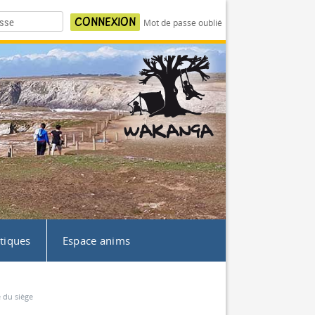
Mot de passe oublié
atiques
Espace anims
 du siège