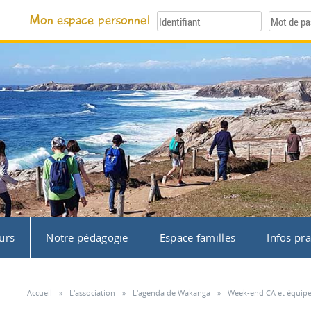
Mon espace personnel
urs
Notre pédagogie
Espace familles
Infos pr
Accueil
»
L'association
»
L'agenda de Wakanga
»
Week-end CA et équipe