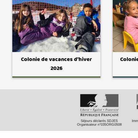
Colonie de vacances d'hiver
Coloni
2026
Séjours déclarés SDJES
Imma
Organisateur n°035ORG0508