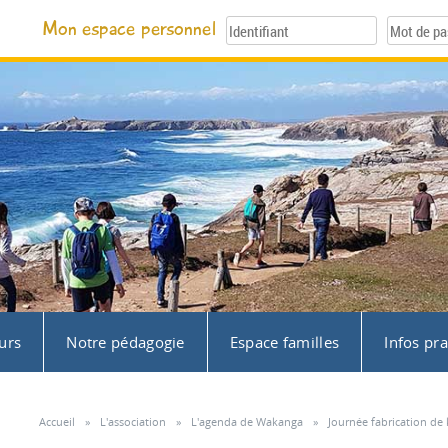
Mon espace personnel
urs
Notre pédagogie
Espace familles
Infos pr
Accueil
»
L'association
»
L'agenda de Wakanga
»
Journée fabrication de 