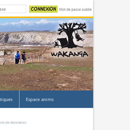
Mot de passe oublié
atiques
Espace anims
kits de décoration