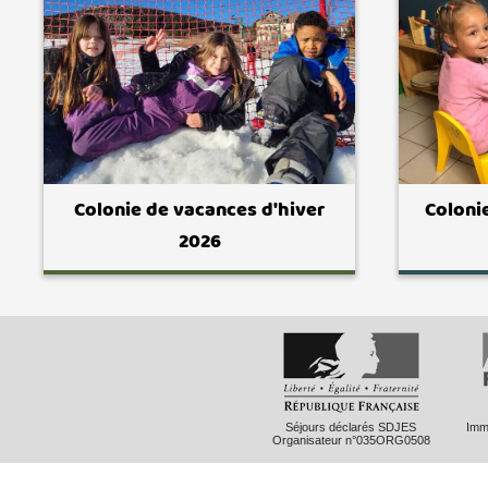
Colonie de vacances d'hiver
Coloni
2026
Séjours déclarés SDJES
Imma
Organisateur n°035ORG0508