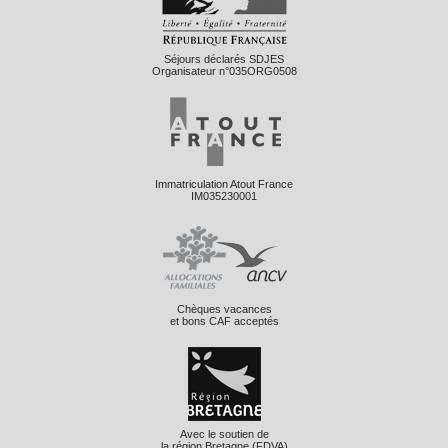
Séjours déclarés SDJES
Organisateur n°035ORG0508
Immatriculation Atout France
IM035230001
Chèques vacances
et bons CAF acceptés
Avec le soutien de
la région Bretagne (FDVA)