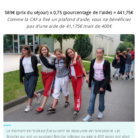
589€ (prix du séjour) x 0,75 (pourcentage de l'aide) = 441,75€
Comme la CAF a fixé un plafond d'aide, vous ne bénéficiez
pas d'une aide de 41,175€ mais de 400€
Le montant de l'aide est fixé suivant les ressources de l'allocataire. Les
familles qui ont un quotient familial inférieur ou égal à 650 euros ont droit