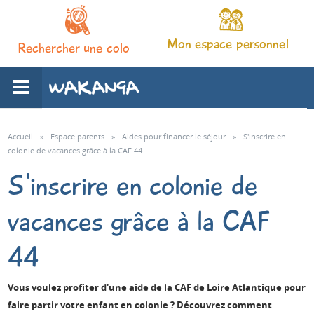
Mon espace personnel
Rechercher une colo
L'association
Accueil
»
Espace parents
»
Aides pour financer le séjour
»
S'inscrire en
colonie de vacances grâce à la CAF 44
Nos séjours
S'inscrire en colonie de
vacances grâce à la CAF
Notre pédagogie
44
Espace familles
Vous voulez profiter d'une aide de la CAF de Loire Atlantique pour
Infos pratiques
faire partir votre enfant en colonie ? Découvrez comment