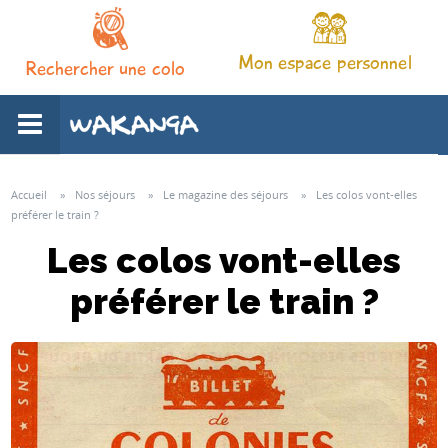
Mon espace personnel
Rechercher une colo
L'association
Accueil
»
Nos séjours
»
Le magazine des séjours
»
Les colos vont-elles
préférer le train ?
Nos séjours
Les colos vont-elles
préférer le train ?
Notre pédagogie
Espace familles
Infos pratiques