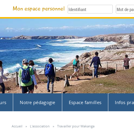
Mon espace personnel
urs
Notre pédagogie
Espace familles
Infos pr
Accueil
»
L'association
»
Travailler pour Wakanga