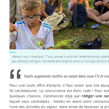
Même si vous n'avez que 17 ans, pensez à valoriser l'ensemble de vos expér
peu de baby-sitting ou l'encadrement d'enfants dans un club sportif sont de
Quels arguments mettre en avant dans mon CV et ma 
Pour une seule offre d'emploi, il faut savoir que nos équi
50 candidatures. La concurrence est donc rude ! Pour au
quelques chances. Commencez déjà par
rédiger une ca
lequel vous candidatez : mettez en avant votre connais
l'une des activités du séjour, votre envie de favoriser la p