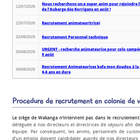
Nous recherchons un.e super anim pour rejoindre l
12/07/2026
de l’Auberge des Korrigans en août !
Recrutement animateur(trice)
22/07/2026
Recrutement Personnel technique
02/08/2026
URGENT - recherche animateurice pour colo campée
05/08/2026
9 août
Recrutement Animateurices bafa mon doudou à la
06/08/2026
4-6 ans en dure
Procédure de recrutement en colonie de 
Le siège de Wakanga n'intervient pas dans le recrutement
déléguée à nos directeurs et directrices de séjours afin d
équipe. Par conséquent, les anims, personnels de cuisi
d'un emploi doivent candidater auprès de nos directeurs e